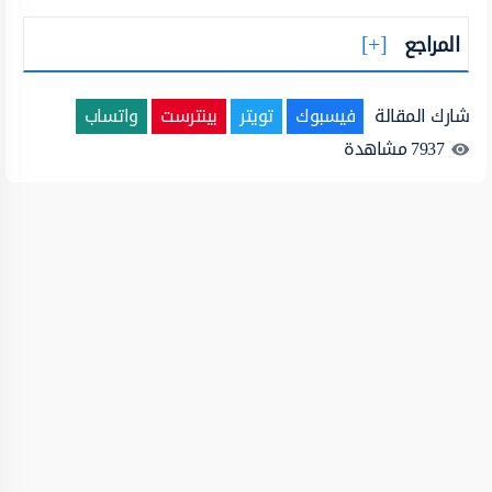
المراجع
شارك المقالة
فيسبوك
تويتر
بينترست
واتساب
7937
مشاهدة