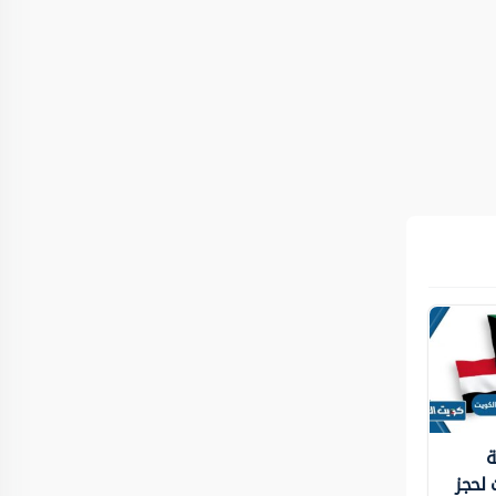
ة
 لحجز