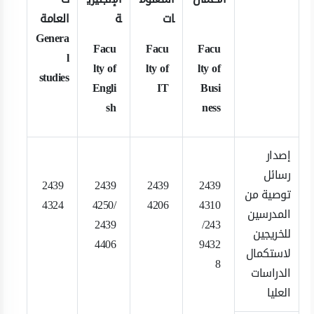
ات
ة
العامة
Genera
Facu
Facu
Facu
l
lty of
lty of
lty of
studies
Engli
IT
Busi
sh
ness
إصدار
رسائل
2439
2439
2439
2439
توصية من
4324​
4250/
4206
4310
المدرسين
2439
/243
للخريجين
​ ​ ​ ​
4406​
9432
لاستكمال
​ ​
8
الدراسات
​ ​ ​ ​
العليا