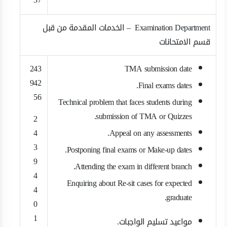
Examination Department – الخدمات المقدمة من قبل
قسم الامتحانات ​
243
TMA submission date
942
Final exams dates.
56
Technical problem that faces students during
submission of TMA or Quizzes.
2
4
Appeal on any assessments.
3
Postponing final exams or Make-up dates.
9
Attending the exam in different branch.
4
Enquiring about Re-sit cases for expected
4
graduate.
0
1
مواعيد تسليم الواجبات.​