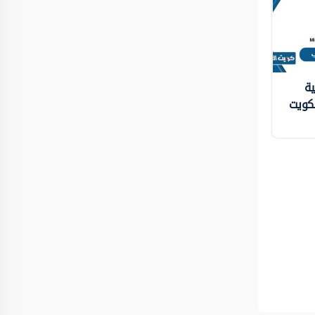
ية
لكويت