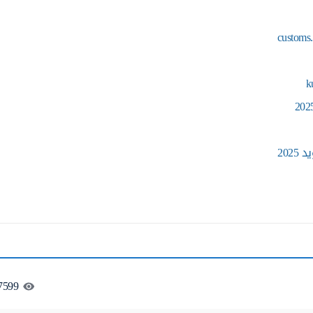
202
7599