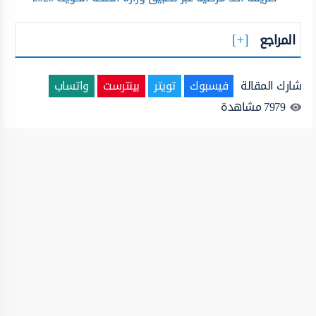
المراجع
شارك المقالة
فيسبوك
تويتر
بينترست
واتساب
7979
مشاهدة