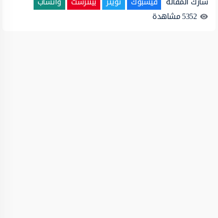
شارك المقالة
فيسبوك
تويتر
بينترست
واتساب
5352
مشاهدة