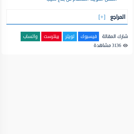
المراجع
شارك المقالة
فيسبوك
تويتر
بينترست
واتساب
3136
مشاهدة