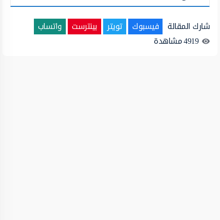
شارك المقالة
فيسبوك
تويتر
بينترست
واتساب
4919
مشاهدة