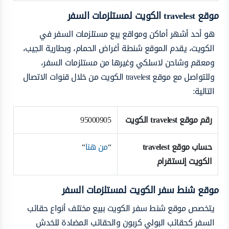
موقع
travelest
الكويت لمستلزمات السفر
هو أحد أشهر أ
ماكن ومواقع بيع مستلزمات السفر في
الكويت، يقدم الموقع شنطة أغراض الحمام، وبطارية الجيب،
ومعقم وشاحن لاسلكي وغيرها من مستلزمات السفر،
وللتواصل مع موقع
travelest الكويت من خلال قنوات الاتصال
التالية:
رقم موقع
travelest
الكويت
95000905
حساب موقع
travelest
“
من هنا
“
الكويت إنستقرام
موقع شنط سفر الكويت لمستلزمات السفر
يتخصص موقع شنط سفر الكويت
ببيع مختلف أنواع حقائب
السفر كحقائب البولي كربون والحقائب المضادة للخدش