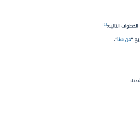
[1]
من هنا
“.
حنه.