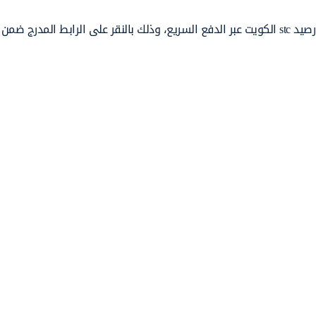
، الوصول لخدمة تعبئة رصيد stc الكويت عبر الدفع السريع، وذلك بالنقر على الرابط المدرج 