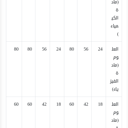
(ماد
ة
الكي
مياء
)
العل
24
56
80
24
56
80
80
وم
(ماد
ة
الفيز
ياء)
العل
18
42
60
18
42
60
60
وم
(ماد