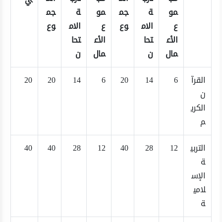
مو
ة
جم
مو
ة
جم
ع
الام
وع
ع
الام
وع
الأع
تحا
الأع
تحا
مال
ن
مال
ن
القرآ
6
14
20
6
14
20
20
ن
الكري
م
التربي
12
28
40
12
28
40
40
ة
الإس
لامي
ة