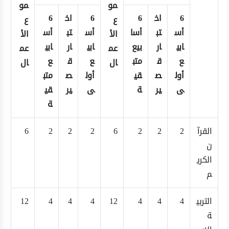
مو
مو
6
اخ
6
6
اخ
6
ع
ع
أس
تب
أسا
أس
تب
أس
الأ
الأ
ابي
ار
بيع
ابي
ار
ابي
عم
عم
ع
ق
متب
ع
ق
ع
ال
ال
أول
ص
قي
أول
ص
متب
ى
ير
ة
ى
ير
قي
ة
القرآ
2
2
2
6
2
2
2
6
ن
الكري
م
التربي
4
4
4
12
4
4
4
12
ة