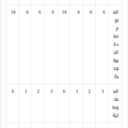
الع
6
6
6
18
6
6
6
18
لو
م
(ما
دة
الج
يول
وج
يا)
الم
3
2
1
6
3
2
1
6
عل
وما
تية