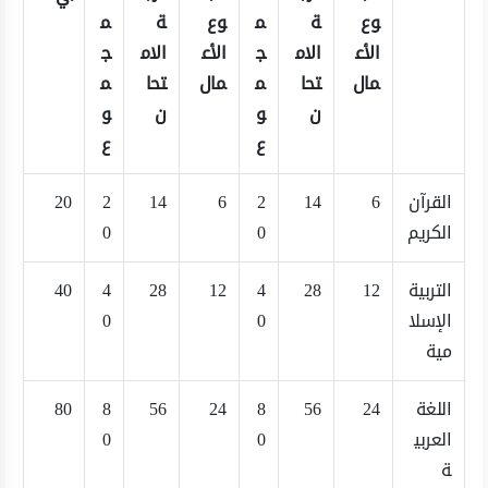
وع
ة
م
وع
ة
م
الأع
الام
ج
الأع
الام
ج
مال
تحا
م
مال
تحا
م
ن
و
ن
و
ع
ع
القرآن
6
14
2
6
14
2
20
الكريم
0
0
التربية
12
28
4
12
28
4
40
الإسلا
0
0
مية
اللغة
24
56
8
24
56
8
80
العربي
0
0
ة