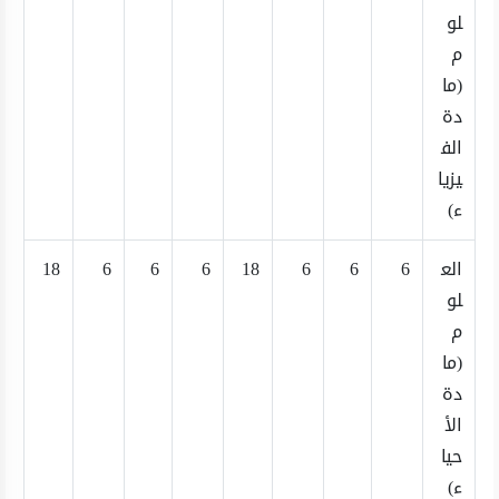
لو
م
(ما
دة
الف
يزيا
ء)
الع
6
6
6
18
6
6
6
18
لو
م
(ما
دة
الأ
حيا
ء)