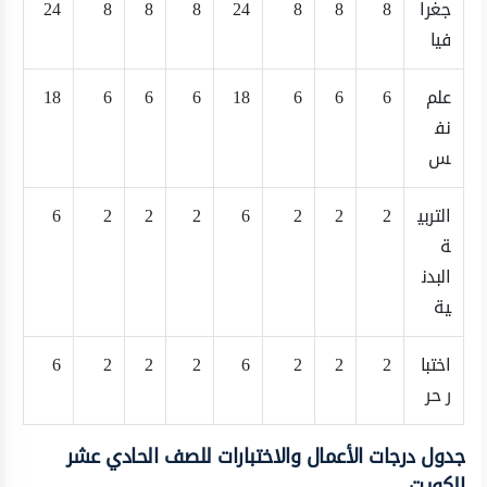
جغرا
8
8
8
24
8
8
8
24
فيا
علم
6
6
6
18
6
6
6
18
نف
س
التربي
2
2
2
6
2
2
2
6
ة
البدن
ية
اختبا
2
2
2
6
2
2
2
6
ر حر
جدول درجات الأعمال والاختبارات للصف الحادي عشر
الكويت