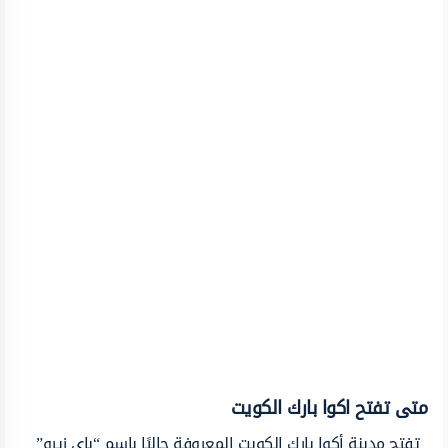
متى تفتح اكوا بارك الكويت
تفتح مدينة أكوا بارك الكويت المعروفة حاليًا باسم “باي زيرو”