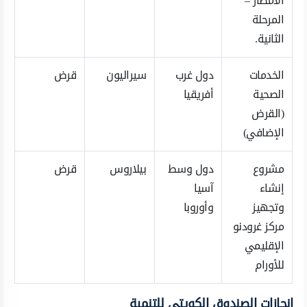
الأمطار –
المرحلة
الثانية.
الخدمات
دول غرب
سيراليون
قرض
الصحية
أفريقيا
(القرض
الإضافي)
مشروع
دول وسط
بيلاروس
قرض
إنشاء
آسيا
وتجهيز
وأوروبا
مركز غرودنو
الإقليمي
للأورام
إنجازات الصندوق الكويتي للتنمية