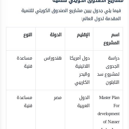
مشاريع الصندوق الكويتي للتنمية
فيما يلي جدول يبين مشاريع الصندوق الكويتي للتنمية
المقدمة لدول العالم:
اسم
الإقليم
الدولة
النوع
المشروع
دراسة
دول أمريكا
هندوراس
مساعدة
الجدوى
اللاتينية
فنية
لمشروع سد
والبحر
التابلون
الكاريبي
Master Plan
الدول
مصر
مساعدة
For
العربية
فنية
development
of Nasser