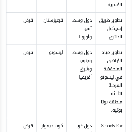
الأسرية
تطوير طريق
دول وسط
قرغيزستان
قرض
إسيكول
آسيا
الدائري
وأوروبا
تطوير مياه
دول وسط
ليسوتو
قرض
الأراضي
وجنوب
المنخفضة
وشرق
في ليسوتو
أفريقيا
المرحلة
الثالثة –
منطقة بوتا
بوتيه.
Schools For
دول غرب
كوت ديفوار
قرض