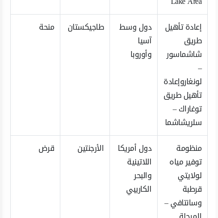
Lake Area
إعادة تأهيل
دول وسط
طاجيكستان
منحة
طريق
آسيا
شاشماسور
وأوروبا
–
لونغاروإعادة
تأهيل طريق
توغاراك –
سلريشاشما
منظومة
دول أمريكا
الأرجنتين
قرض
توفير مياه
اللاتينية
لولايتي
والبحر
قرطبة
الكاريبي
وسانتافي –
المرحلة