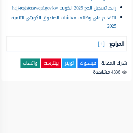
رابط تسجيل الحج 2025 الكويت hajj-register.awqaf.gov.kw
التقديم على وظائف معاشات الصندوق الكويتي للتنمية
2025
المراجع
شارك المقالة
فيسبوك
تويتر
بينترست
واتساب
4336
مشاهدة