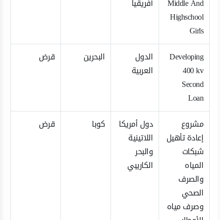
Middle And
أفريقيا
Highschool
Girls
Developing
الدول
البحرين
قرض
400 kv
العربية
Second
Loan
مشروع
دول أمريكا
كوبا
قرض
إعادة تأهيل
اللاتينية
شبكات
والبحر
المياه
الكاريبي
والصرف
الصحي
وصرف مياه