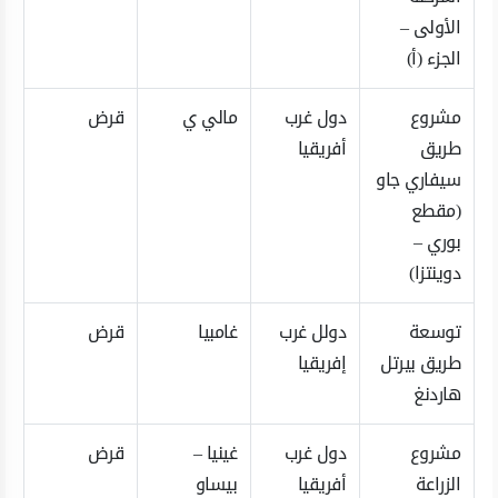
الأولى –
الجزء (أ)
مشروع
دول غرب
مالي ي
قرض
طريق
أفريقيا
سيفاري جاو
(مقطع
بوري –
دوينتزا)
توسعة
دولل غرب
غامبيا
قرض
طريق بيرتل
إفريقيا
هاردنغ
مشروع
دول غرب
غينيا –
قرض
الزراعة
أفريقيا
بيساو