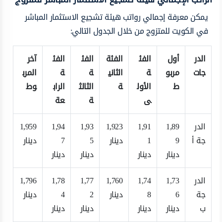
يمكن معرفة إجمالي رواتب هيئة تشجيع الاستثمار المباشر
في الكويت للمتزوج من خلال الجدول التالي:
الدر
أول
الفئ
الفئة
الفئ
الفئ
آخر
جات
مربو
ة
الثاني
ة
ة
المرب
ط
الأول
ة
الثالث
الراب
وط
ى
ة
عة
الدر
1,89
1,91
1,923
1,93
1,94
1,959
جة أ
9
1
دينار
5
7
دينار
دينار
دينار
دينار
دينار
الدر
1,73
1,74
1,760
1,77
1,78
1,796
جة
6
8
دينار
2
4
دينار
ب
دينار
دينار
دينار
دينار