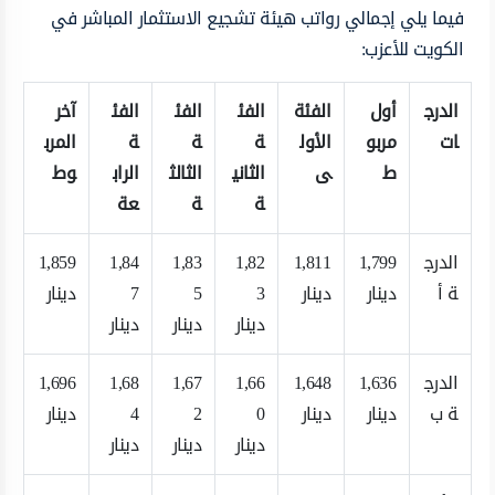
فيما يلي إجمالي رواتب هيئة تشجيع الاستثمار المباشر في
الكويت للأعزب:
الدرج
أول
الفئة
الفئ
الفئ
الفئ
آخر
ات
مربو
الأول
ة
ة
ة
المرب
ط
ى
الثاني
الثالث
الراب
وط
ة
ة
عة
الدرج
1,799
1,811
1,82
1,83
1,84
1,859
ة أ
دينار
دينار
3
5
7
دينار
دينار
دينار
دينار
الدرج
1,636
1,648
1,66
1,67
1,68
1,696
ة ب
دينار
دينار
0
2
4
دينار
دينار
دينار
دينار