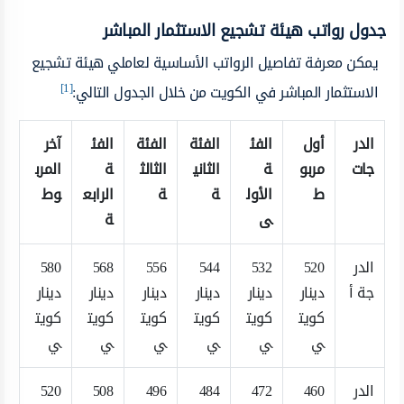
جدول رواتب هيئة تشجيع الاستثمار المباشر
يمكن معرفة تفاصيل الرواتب الأساسية لعاملي هيئة تشجيع
[1]
الاستثمار المباشر في الكويت من خلال الجدول التالي:
الدر
أول
الفئ
الفئة
الفئة
الفئ
آخر
جات
مربو
ة
الثاني
الثالث
ة
المرب
ط
الأول
ة
ة
الرابع
وط
ى
ة
الدر
520
532
544
556
568
580
جة أ
دينار
دينار
دينار
دينار
دينار
دينار
كويت
كويت
كويت
كويت
كويت
كويت
ي
ي
ي
ي
ي
ي
الدر
460
472
484
496
508
520