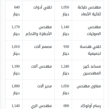
مهندس طباعة
1,050
تقني أدوات
640
ثلاثية الأبعاد
دينار
دينار
مهندس
1,140
مهندس
1,170
الصوتيات
دينار
الأجهزة والتحكم
دينار
تقني هندسة
930
مصمم آلات
1,010
تجميعية
دينار
دينار
مساعد كبير
1,240
مهندس آلات
1,190
المهندسين
دينار
دينار
معاون مهندس
1,050
مدير آلات
1,090
دينار
دينار
رسام أوتوكاد
690
مهندس الري
1,140