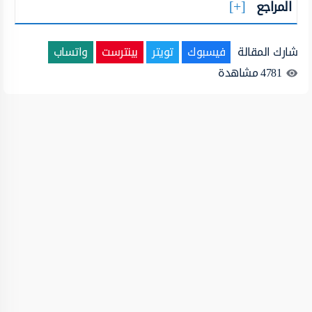
المراجع
شارك المقالة
فيسبوك
تويتر
بينترست
واتساب
4781
مشاهدة