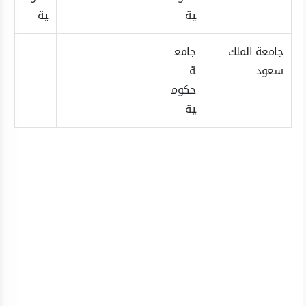
ية
ية
جامعة الملك
جامع
سعود
ة
حكوم
ية