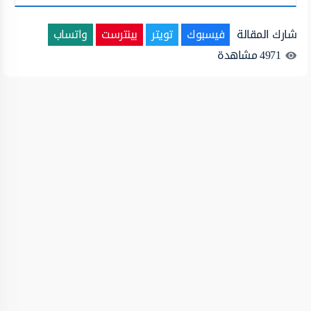
شارك المقالة
فيسبوك
تويتر
بينترست
واتساب
4971
مشاهدة