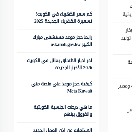
ت
كم سعر الكهرباء في الكويت؛
ائية
تسعيرة الكهرباء الجديدة 2025
خار
رابط حجز موعد مستشفى مبارك
توليد
الكبير ask.moh.gov.kw
اخر اخبار الالتحاق بعائل في الكويت
فة
2026 الأخبار الجديدة
كيفية حجز موعد على منصة متى
 وعصير
Meta Kuwait
ما هي درجات الجنسية الكويتية
ين
والفروق بينهم
الاستعلام عن اذن العمل الجديد