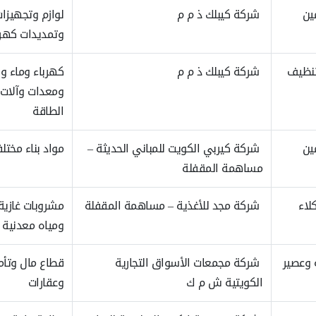
ين
شركة كيبلك ذ م م
لوازم وتجهيزا
وتمديدات كهرب
تنظيف
شركة كيبلك ذ م م
كهرباء وماء وب
ومعدات وآلات 
الطاقة
ين
شركة كيربي الكويت للمباني الحديثة –
مواد بناء مختل
مساهمة المقفلة
لاء
شركة مجد للأغذية – مساهمة المقفلة
مشروبات غازية
ومياه معدنية
 وعصير
شركة مجمعات الأسواق التجارية
قطاع مال وتأم
الكويتية ش م ك
وعقارات