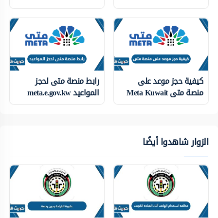
كيفية حجز موعد على
رابط منصة متى لحجز
منصة متى Meta Kuwait
المواعيد meta.e.gov.kw
الزوار شاهدوا أيضًا