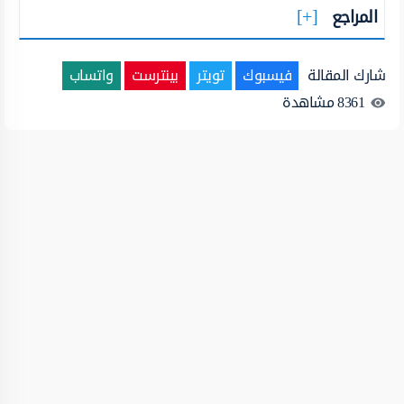
المراجع
شارك المقالة
فيسبوك
تويتر
بينترست
واتساب
8361
مشاهدة