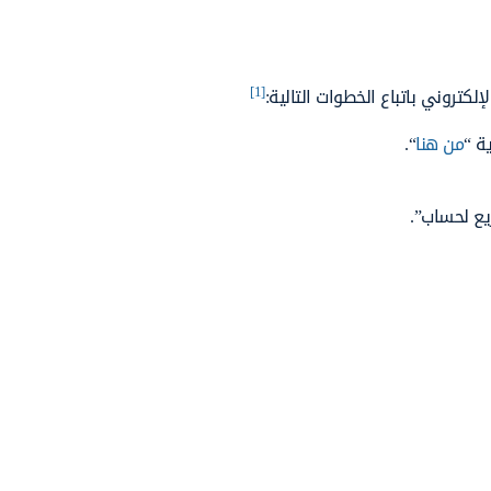
[1]
تروني باتباع الخطوات التالية:
ة “
من هنا
“.
يع لحساب”.