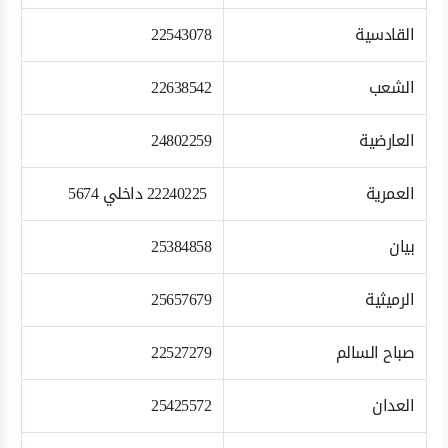
القادسية
22543078
الشعب
22638542
العارضية
24802259
العمرية
22240225 داخلي 5674
بيان
25384858
الرميثية
25657679
صباح السالم
22527279
العدان
25425572