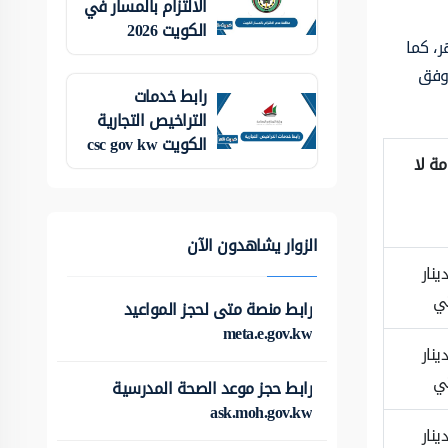
الالتزام بالمسار في
الكويت 2026
لمدة لا تزيد عن 3 أشهر، كما
ونة وفق
رابط خدمات
التراخيص التجارية
الكويت csc gov kw
مة لا
الزوار يشاهدون الآن
1 دينار
ي
رابط منصة متى لحجز المواعيد
meta.e.gov.kw
1 دينار
ي
رابط حجز موعد الصحة المدرسية
ask.moh.gov.kw
1 دينار