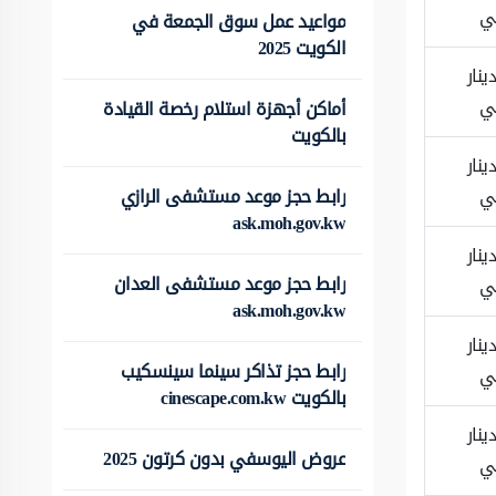
ي
مواعيد عمل سوق الجمعة في
الكويت 2025
1 دينار
ي
أماكن أجهزة استلام رخصة القيادة
بالكويت
1 دينار
رابط حجز موعد مستشفى الرازي
ي
ask.moh.gov.kw
1 دينار
رابط حجز موعد مستشفى العدان
ي
ask.moh.gov.kw
1 دينار
رابط حجز تذاكر سينما سينسكيب
ي
بالكويت cinescape.com.kw
3 دينار
عروض اليوسفي بدون كرتون 2025
ي