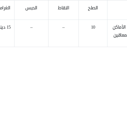
الصلح
النقاط
الحبس
الغرامة
لأماكن
10
–
–
15 دينارًا كويتيًا
معاقين