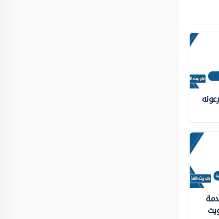
عونه
دمة
ويت