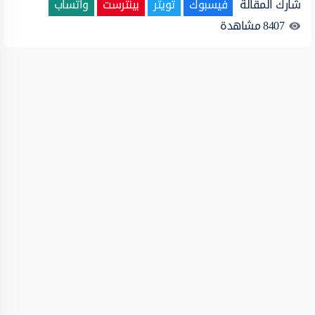
شارك المقالة
فيسبوك
تويتر
بينترست
واتساب
8407
مشاهدة