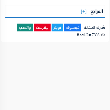
المراجع
شارك المقالة
فيسبوك
تويتر
بينترست
واتساب
7308
مشاهدة