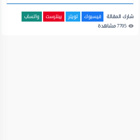
شارك المقالة
فيسبوك
تويتر
بينترست
واتساب
7705
مشاهدة