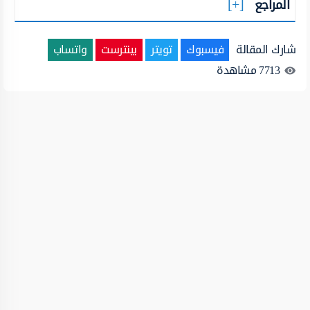
المراجع
شارك المقالة
فيسبوك
تويتر
بينترست
واتساب
7713
مشاهدة