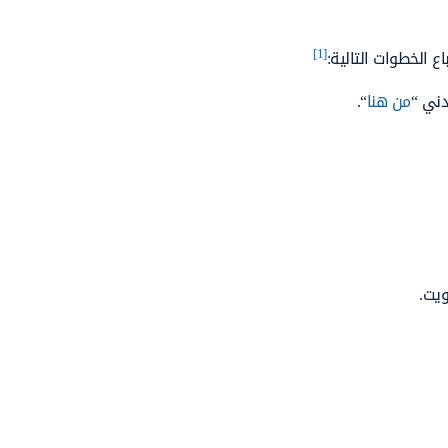
[1]
ع الخطوات التالية:
دني “
من هنا
“.
ويت.