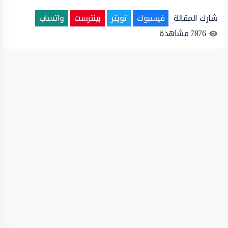
شارك المقالة
فيسبوك
تويتر
بينترست
واتساب
7876
مشاهدة