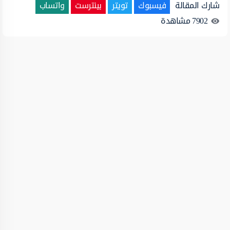
شارك المقالة
فيسبوك
تويتر
بينترست
واتساب
7902
مشاهدة