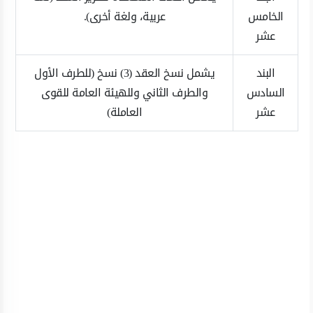
الخامس
عربية، ولغة أخرى).
عشر
البند
يشمل نسخ العقد (3) نسخ (للطرف الأول
السادس
والطرف الثاني وللهيئة العامة للقوى
عشر
العاملة)