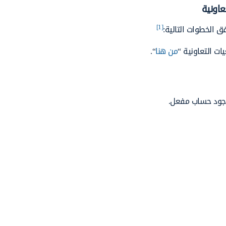
اونية
[1]
 الخطوات التالية:
ت التعاونية “
من هنا
“.
وجود حساب مفعل.