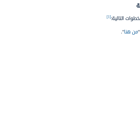
ة
[1]
طوات التالية:
من هنا
“.