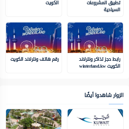
تطبيق المشروعات
الكويت
السياحية
رابط حجز تذاكر ونترلاند
رقم هاتف ونترلاند الكويت
الكويت winterland.kw
الزوار شاهدوا أيضًا