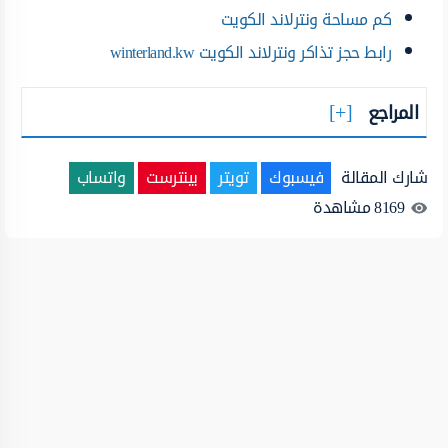
كم مساحة ونترلاند الكويت
رابط حجز تذاكر ونترلاند الكويت winterland.kw
المراجع
شارك المقالة
فيسبوك
تويتر
بينترست
واتساب
8169
مشاهدة