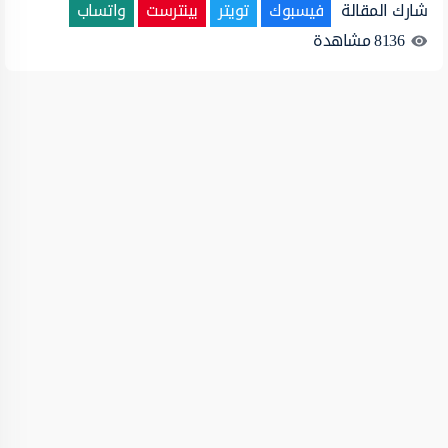
شارك المقالة
فيسبوك
تويتر
بينترست
واتساب
8136
مشاهدة