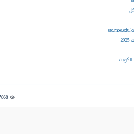
كل
20
 الكويت
7868