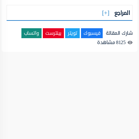
المراجع
شارك المقالة
فيسبوك
تويتر
بينترست
واتساب
8125
مشاهدة